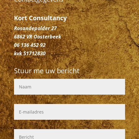
Kort Consultancy
Rosandepolder 27
6862 VR Oosterbeek
06 136 452 92
kvk 51712830
Stuur me uw bericht